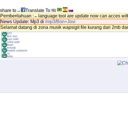
share to→
Translate To
Pemberitahuan :←language tool are update now can acces wit
News Update: Mp3 di
/mp3/Bon+Jovi
Selamat datang di zona musik wapsigit file kurang dari 2mb dan
A7X
Bon Jovi
Last child
Linkin park
Noah
armada
endank soekamti
mj
setia